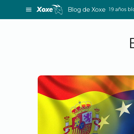
Saltar
menu
Blog de Xoxe
19 años b
al
contenido