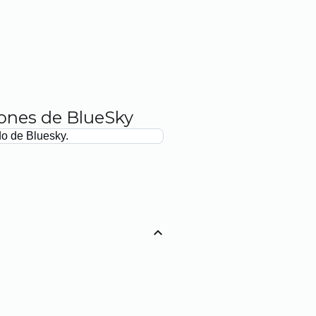
iones de BlueSky
do de Bluesky.
expand_less