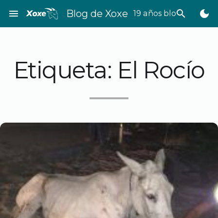
Saltar
menu
Blog de Xoxe
search
dark_mode
19 años bloggeando
al
contenido
Etiqueta:
El Rocío