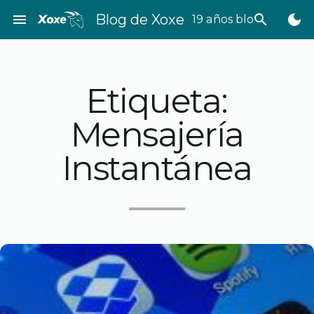
Saltar
menu
Blog de Xoxe
search
dark_mode
19 años bloggeando
al
contenido
Etiqueta:
Mensajería
Instantánea