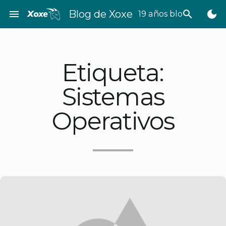
Saltar
menu
Blog de Xoxe
search
dark_mode
19 años bloggeando
al
contenido
Etiqueta:
Sistemas
Operativos