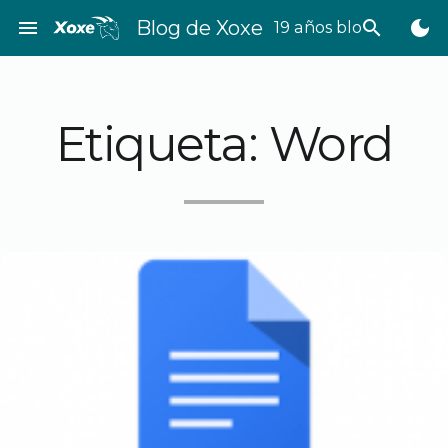
Saltar
menu
Blog de Xoxe
search
dark_mode
19 años bloggeando
al
contenido
Etiqueta:
Word