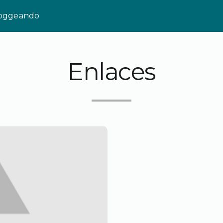
loggeando
Enlaces