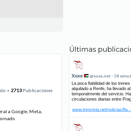
Últimas publicac
Ver
publicación
de
Xoxe
@xoxe.net
58 minu
Xoxe
La poca fiabilidad de los trene
alquilado a Renfe, ha llevado a
ndo
2713
Publicaciones
en
temporalmente del servicio. H
Bluesky
circulaciones diarias entre Pr
www.trenvista.net/noticias/fla...
eral a Google, Meta,
tornado
Ver
publicación