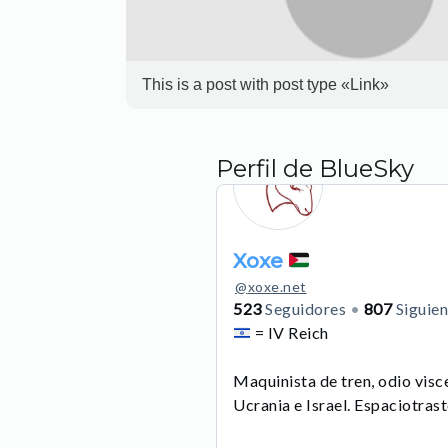
This is a post with post type «Link»
Perfil de BlueSky
Xoxe
@
xoxe.net
523
Seguidores
807
Siguie
= IV Reich
Maquinista de tren, odio visc
Ucrania e Israel. Espaciotras