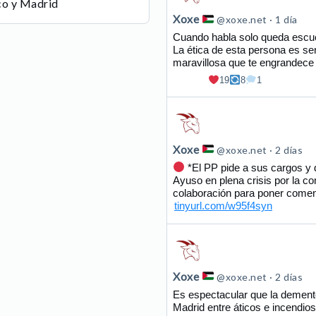
co y Madrid
de
Xoxe
@xoxe.net
1 día
Xoxe
Cuando habla solo queda escuc
La ética de esta persona es se
en
maravillosa que te engrandec
Bluesky
19
8
1
Ver
publicación
de
Xoxe
@xoxe.net
2 días
Xoxe
*El PP pide a sus cargos y 
Ayuso en plena crisis por la c
en
colaboración para poner comen
Bluesky
tinyurl.com/w95f4syn
Ver
publicación
de
Xoxe
@xoxe.net
2 días
Xoxe
Es espectacular que la dement
Madrid entre áticos e incendio
en