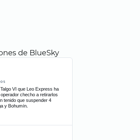
iones de BlueSky
tos
s Talgo VI que Leo Express ha
l operador checho a retirarlos
an tenido que suspender 4
aga y Bohumín.