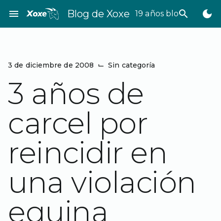
Saltar
menu
Blog de Xoxe
search
dark_mode
19 años bloggeando
al
contenido
3 de diciembre de 2008
⌙
Sin categoría
3 años de
carcel por
reincidir en
una violación
equina