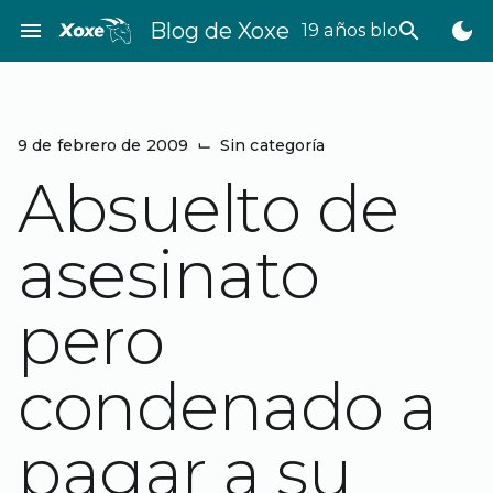
Saltar
menu
Blog de Xoxe
search
dark_mode
19 años bloggeando
al
contenido
9 de febrero de 2009
⌙
Sin categoría
Absuelto de
asesinato
pero
condenado a
pagar a su