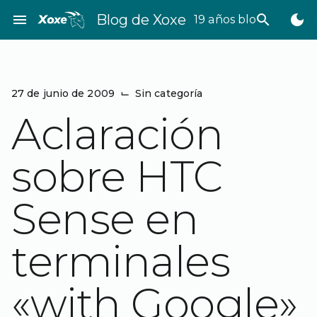
Saltar
menu
Blog de Xoxe
search
dark_mode
19 años bloggeando
al
contenido
27 de junio de 2009
⌙
Sin categoría
Aclaración
sobre HTC
Sense en
terminales
«with Google»