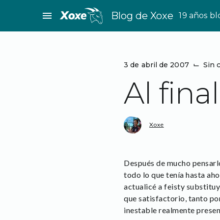
Saltar
menu
Blog de Xoxe
19 años b
al
contenido
3 de abril de 2007
⌙
Sin 
Al fina
Xoxe
Después de mucho pensarlo 
todo lo que tenía hasta ah
actualicé a feisty substitu
que satisfactorio, tanto po
inestable realmente presen