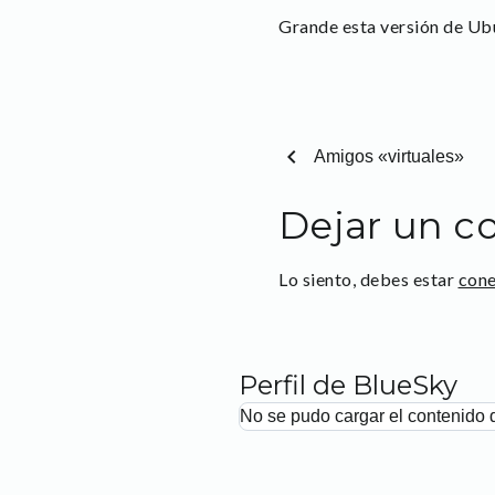
Grande esta versión de Ubu
chevron_left
Amigos «virtuales»
Dejar un c
Lo siento, debes estar
con
Perfil de BlueSky
No se pudo cargar el contenido 