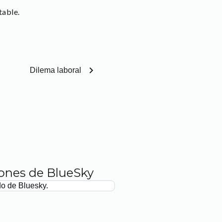
table.
chevron_right
Dilema laboral
iones de BlueSky
do de Bluesky.