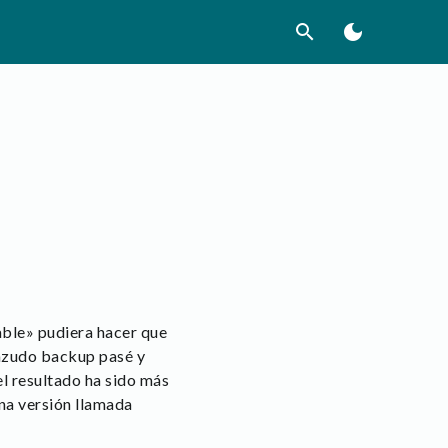
search
dark_mode
able» pudiera hacer que
enzudo backup pasé y
 el resultado ha sido más
una versión llamada