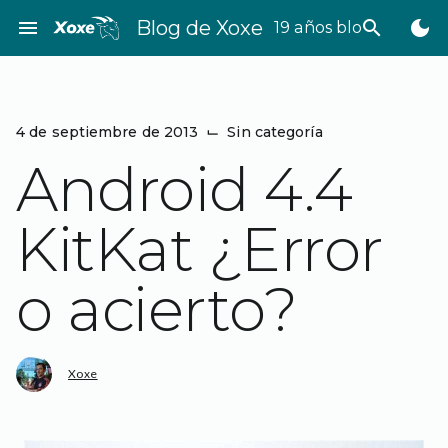
Saltar
menu
Blog de Xoxe
search
dark_mode
19 años bloggeando
al
contenido
4 de septiembre de 2013
⌙
Sin categoría
Android 4.4
KitKat ¿Error
o acierto?
Xoxe