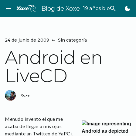
Saltar
menu
Blog de Xoxe
search
dark_mode
19 años bloggeando
al
contenido
24 de junio de 2009
⌙
Sin categoría
Android en
LiveCD
Xoxe
Menudo invento el que me
acaba de llegar a mis ojos
mediante un
Twitteo de YaPCi
.