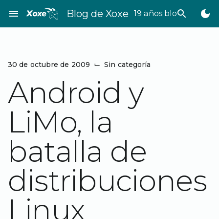
Saltar
menu
Blog de Xoxe
search
dark_mode
19 años bloggeando
al
contenido
30 de octubre de 2009
⌙
Sin categoría
Android y
LiMo, la
batalla de
distribuciones
Linux