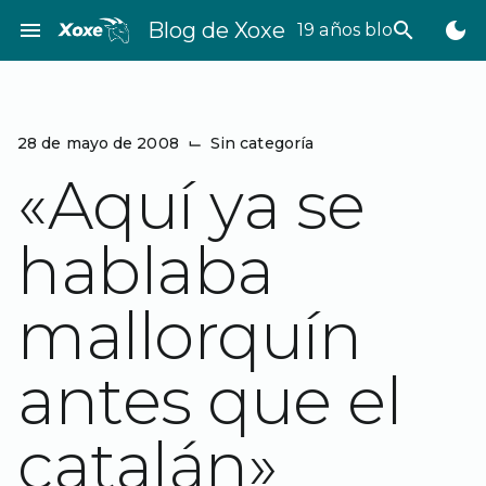
Saltar
menu
Blog de Xoxe
search
dark_mode
19 años bloggeando
al
contenido
28 de mayo de 2008
⌙
Sin categoría
«Aquí ya se
hablaba
mallorquín
antes que el
catalán»