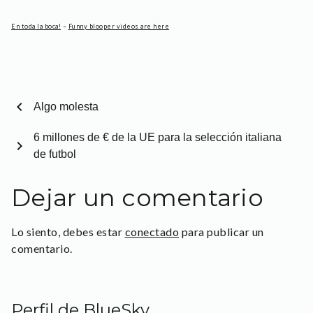
En toda la boca!
–
Funny blooper videos are here
chevron_left
Algo molesta
6 millones de € de la UE para la selección italiana
chevron_right
de futbol
Dejar un comentario
Lo siento, debes estar
conectado
para publicar un
comentario.
Perfil de BlueSky