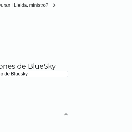
chevron_right
uran i Lleida, ministro?
iones de BlueSky
do de Bluesky.
expand_less