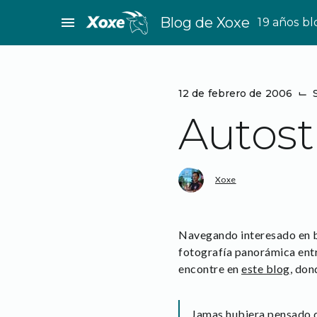
Saltar
menu
Blog de Xoxe
19 años b
al
contenido
12 de febrero de 2006
⌙
Autost
Xoxe
Navegando interesado en bu
fotografía panorámica entr
encontre en
este blog
, don
Jamas hubiera pensado qu