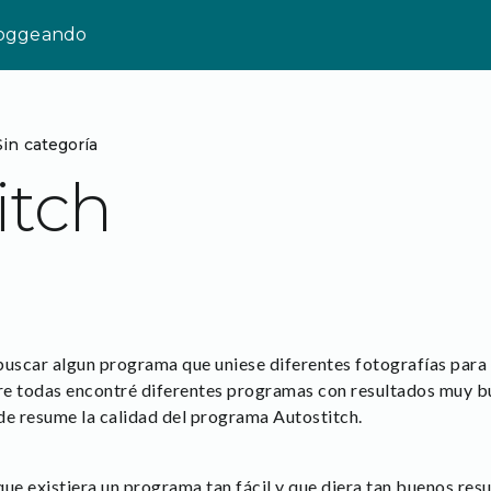
loggeando
Sin categoría
itch
scar algun programa que uniese diferentes fotografías para r
e todas encontré diferentes programas con resultados muy bu
de resume la calidad del programa Autostitch.
e existiera un programa tan fácil y que diera tan buenos resul