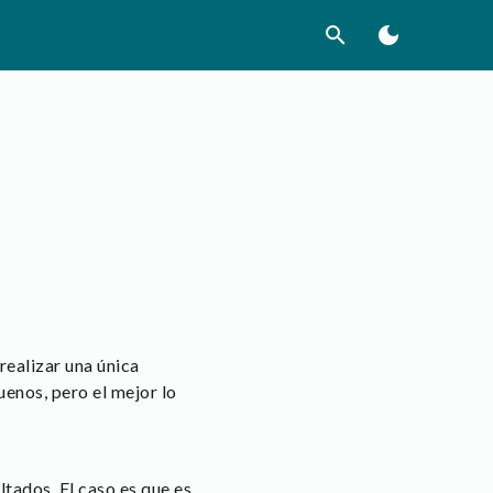
search
dark_mode
ealizar una única
enos, pero el mejor lo
tados. El caso es que es