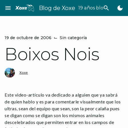
Saltar
menu
Blog de Xoxe
search
dark_mode
19 años bloggeando
al
contenido
19 de octubre de 2006
⌙
Sin categoría
Boixos Nois
Xoxe
Este video-artículo va dedicado a alguien que ya sabrá
de quien hablo y es para comentarle visualmente que los
ultras, sean del equipo que sean, son la peor calaña pues
se digan como se digan son los mismos animales
descelebrados que permiten entrar en los campos de