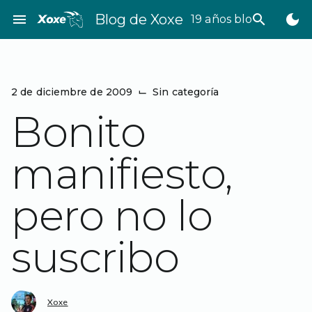
Saltar
menu
Blog de Xoxe
search
dark_mode
19 años bloggeando
al
contenido
2 de diciembre de 2009
⌙
Sin categoría
Bonito
manifiesto,
pero no lo
suscribo
Xoxe