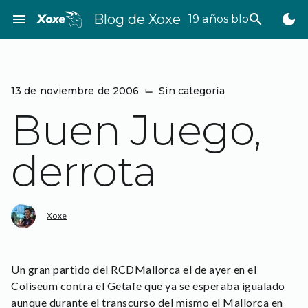
Saltar
menu
Blog de Xoxe
search
dark_mode
19 años bloggeando
al
contenido
13 de noviembre de 2006
⌙
Sin categoría
Buen Juego,
derrota
Xoxe
Un gran partido del RCDMallorca el de ayer en el
Coliseum contra el Getafe que ya se esperaba igualado
aunque durante el transcurso del mismo el Mallorca en