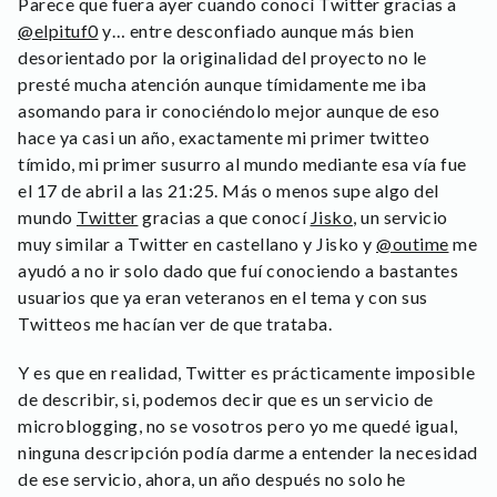
Parece que fuera ayer cuando conocí Twitter gracias a
@elpituf0
y… entre desconfiado aunque más bien
desorientado por la originalidad del proyecto no le
presté mucha atención aunque tímidamente me iba
asomando para ir conociéndolo mejor aunque de eso
hace ya casi un año, exactamente mi primer twitteo
tímido, mi primer susurro al mundo mediante esa vía fue
el 17 de abril a las 21:25. Más o menos supe algo del
mundo
Twitter
gracias a que conocí
Jisko
, un servicio
muy similar a Twitter en castellano y Jisko y
@outime
me
ayudó a no ir solo dado que fuí conociendo a bastantes
usuarios que ya eran veteranos en el tema y con sus
Twitteos me hacían ver de que trataba.
Y es que en realidad, Twitter es prácticamente imposible
de describir, si, podemos decir que es un servicio de
microblogging, no se vosotros pero yo me quedé igual,
ninguna descripción podía darme a entender la necesidad
de ese servicio, ahora, un año después no solo he