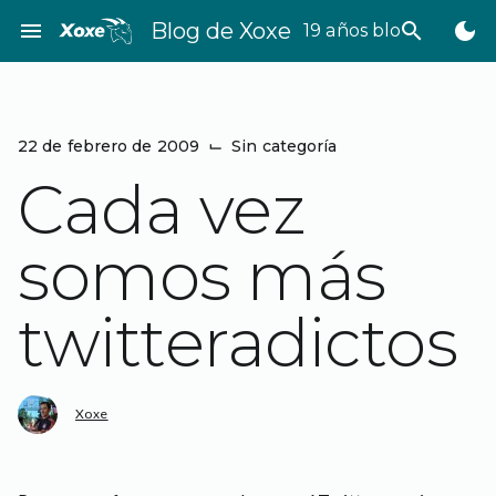
Saltar
menu
Blog de Xoxe
search
dark_mode
19 años bloggeando
al
contenido
22 de febrero de 2009
⌙
Sin categoría
Cada vez
somos más
twitteradictos
Xoxe