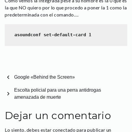
Como vemos la Integrada pese a su nombre es la 0 que es
la que NO quiero por lo que procedo a poner la 1 como la
predeterminada con el comando….
asoundconf set-default-card 1
chevron_left
Google «Behind the Screen»
Escolta policial para una perra antidrogas
chevron_right
amenazada de muerte
Dejar un comentario
Lo siento, debes estar
conectado
para publicar un