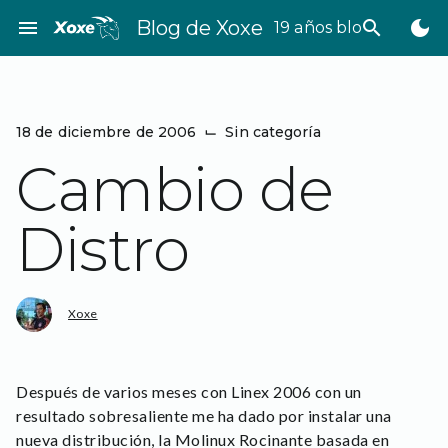
Saltar
menu
Blog de Xoxe
search
dark_mode
19 años bloggeando
al
contenido
18 de diciembre de 2006
⌙
Sin categoría
Cambio de
Distro
Xoxe
Después de varios meses con Linex 2006 con un
resultado sobresaliente me ha dado por instalar una
nueva distribución, la Molinux Rocinante basada en