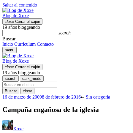
Saltar al contenido
Blog de Xoxe
close
Cerrar el cajón
19 años bloggeando
search
Buscar
Inicio
Currículum
Contacto
menu
Blog de Xoxe
close
Cerrar el cajón
19 años bloggeando
search
dark_mode
Buscar
close
16 de marzo de 2009
8 de febrero de 2016
⌙
Sin categoría
Campaña engañosa de la iglesia
Xoxe