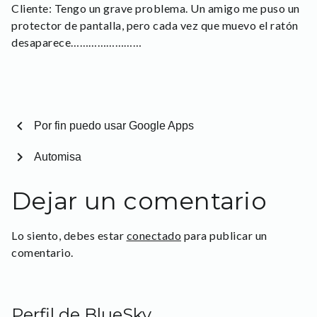
Cliente: Tengo un grave problema. Un amigo me puso un
protector de pantalla, pero cada vez que muevo el ratón
desaparece……………………
chevron_left
Por fin puedo usar Google Apps
chevron_right
Automisa
Dejar un comentario
Lo siento, debes estar
conectado
para publicar un
comentario.
Perfil de BlueSky