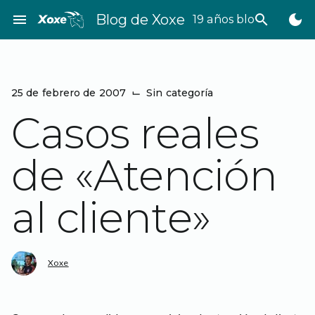
Saltar
menu
Blog de Xoxe
search
dark_mode
19 años bloggeando
al
contenido
25 de febrero de 2007
⌙
Sin categoría
Casos reales
de «Atención
al cliente»
Xoxe