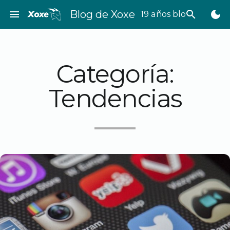
Saltar
menu
Blog de Xoxe
search
dark_mode
19 años bloggeando
al
contenido
Categoría:
Tendencias