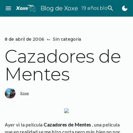
Saltar
menu
Blog de Xoxe
search
dark_mode
19 años bloggeando
al
contenido
8 de abril de 2006
⌙
Sin categoría
Cazadores de
Mentes
Xoxe
Ayer vi la película
Cazadores de Mentes
, una película
que en realidad se me hizo corta pero más bien no por