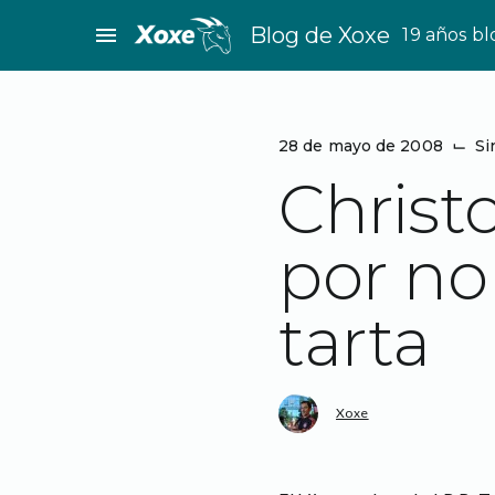
Saltar
menu
Blog de Xoxe
19 años b
al
contenido
28 de mayo de 2008
⌙
Si
Christ
por no 
tarta
Xoxe