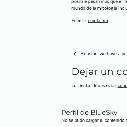
posible pesan más que el r
mundo de la mitología incl
Fuente:
emol.com
chevron_left
Houston, we have a prob
Dejar un c
Lo siento, debes estar
con
Perfil de BlueSky
No se pudo cargar el contenido 