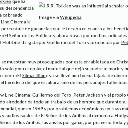
olkien
que ha
a su descendencia
tá cabreado
Image via
Wikipedia
Line Cínema le
 porcentaje de ganancias que le tocaba en cuanto a los benefi
 «El Señor de los Anillos» y ahora busca por medios judiciales
l Hobbit» dirigida por Guillermo del Toro y producida por
Pet
 se muestran muy preocupados por esta enrabietada de
Chris
ndo solo por recopilar el material que dejó su padre al morir y
ía como «El
Silmarillion
» ya se llevó una buena tajada de dinero
l heredero del que es, ahora, uno de los personajes fallecidos
w Line Cinema, Guillermo del Toro, Peter Jackson y el propio
do alrededor de todo un trabajo de un hombre que durante su 
a mundial, que en 1969 y por problemas económicos no tuvo má
y audiovisuales de El Señor de los Anillos
al demonio
a Hollyw
eñor de los Anillos, las ansias por ganar, por poseerlo todo y