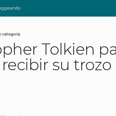
loggeando
n categoría
opher Tolkien p
recibir su trozo