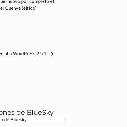
que innovó por completo el
el Quenya (élfico)
chevron_right
ental a WordPress 2.5.1
iones de BlueSky
do de Bluesky.