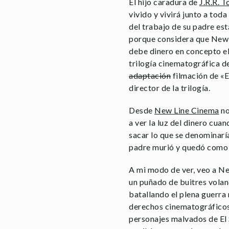
El hijo caradura de
J.R.R. T
vivido y vivirá junto a tod
del trabajo de su padre es
porque considera que New 
debe dinero en concepto el
trilogía cinematográfica de
adaptación
filmación de «E
director de la trilogía.
Desde
New Line Cinema
no
a ver la luz del dinero cua
sacar lo que se denominar
padre murió y quedó como e
A mi modo de ver, veo a Ne
un puñado de buitres volan
batallando el plena guerr
derechos cinematográficos 
personajes malvados de El S