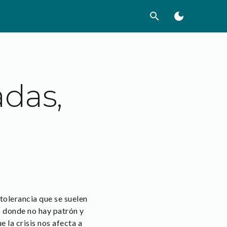
search
dark_mode
das,
tolerancia que se suelen
s donde no hay patrón y
la crisis nos afecta a