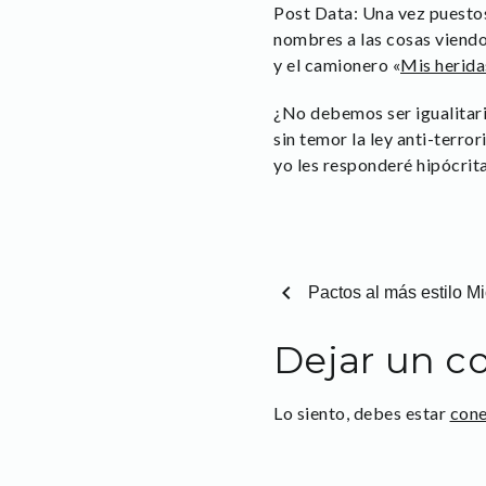
Post Data: Una vez puestos
nombres a las cosas viend
y el camionero «
Mis herid
¿No debemos ser igualitario
sin temor la ley anti-terro
yo les responderé hipócrita
chevron_left
Pactos al más estilo Mi
Dejar un c
Lo siento, debes estar
con