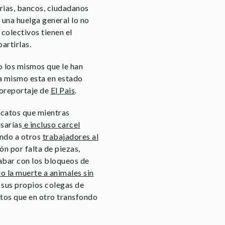
arias, bancos, ciudadanos
e una huelga general lo no
colectivos tienen el
artirlas.
o los mismos que le han
ra mismo esta en estado
toreportaje de
El Pais
.
icatos que mientras
sarías
e incluso carcel
ando a otros
trabajadores al
n por falta de piezas,
cabar con los bloqueos de
o la muerte a animales sin
 sus propios colegas de
ctos que en otro transfondo