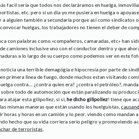
 más facil sería que todos nos declaráramos en huelga, inmovili
sportistas, etc. pero si un día yo me pusiera en huelga o apoyas
r a alguien también a secundarla porque así como sindicatos o 
convocar huelgas, los trabajadores no tienen el deber de comp
boca con palabras como «compañeros, camaradas, etc» han sid
 de camiones inclusive uno con el conductor dentro y que aho
maduras a lo largo de su cuerpo como podemos ver en este fo
 noticia una terrible demagógia e hipocresía por parte de sind
en primera linea de fuego, donde muchos estan visitando comi
a huelga contra… ¿contra quien era? ¿contra el petróleo?, mand
sobre todo de automoción que están paralizando su producció
 atajar esta gilipollez, si si,
he dicho gilipollez
! tiene que a
las mismas maneras que están usando los huelguistas,
causand
ir horas y horas en un camión y lo peor, viendo como mandan a
endo hecho que su vida corriera serio peligro y promoviendo a
achar de terroristas
.