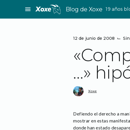
Saltar
menu
Blog de Xoxe
19 años b
al
contenido
12 de junio de 2008
⌙
Sin
«Comp
…» hipó
Xoxe
Defiendo el derecho a manif
mostrar en estas manifesta
donde han estado desaparec