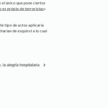
 el único que pone ciertos
o es própio de terroristas
»
te tipo de actos aplicaría
harían de esquirol a lo cual
chevron_right
 la alegría hospitalaria