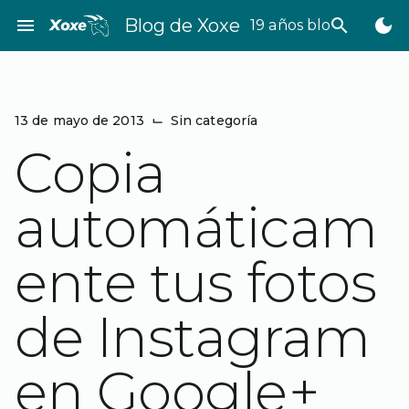
Saltar
menu
Blog de Xoxe
search
dark_mode
19 años bloggeando
al
contenido
13 de mayo de 2013
⌙
Sin categoría
Copia
automáticam
ente tus fotos
de Instagram
en Google+