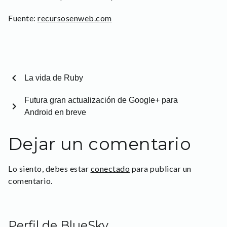
Fuente:
recursosenweb.com
chevron_left
La vida de Ruby
Futura gran actualización de Google+ para
chevron_right
Android en breve
Dejar un comentario
Lo siento, debes estar
conectado
para publicar un
comentario.
Perfil de BlueSky