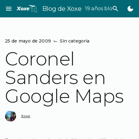
Saltar
menu
Blog de Xoxe
search
dark_mode
19 años bloggeando
al
contenido
25 de mayo de 2009
⌙
Sin categoría
Coronel
Sanders en
Google Maps
Xoxe