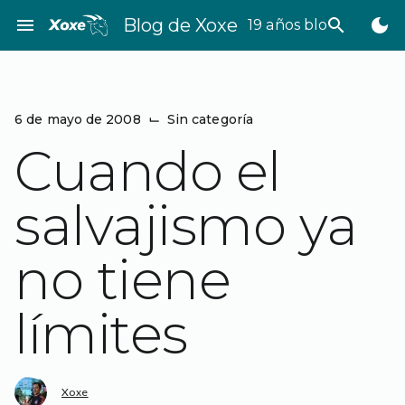
Saltar
menu
Blog de Xoxe
search
dark_mode
19 años bloggeando
al
contenido
6 de mayo de 2008
⌙
Sin categoría
Cuando el
salvajismo ya
no tiene
límites
Xoxe