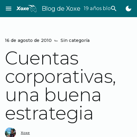
Saltar
menu
Blog de Xoxe
search
dark_mode
19 años bloggeando
al
contenido
16 de agosto de 2010
⌙
Sin categoría
Cuentas
corporativas,
una buena
estrategia
Xoxe