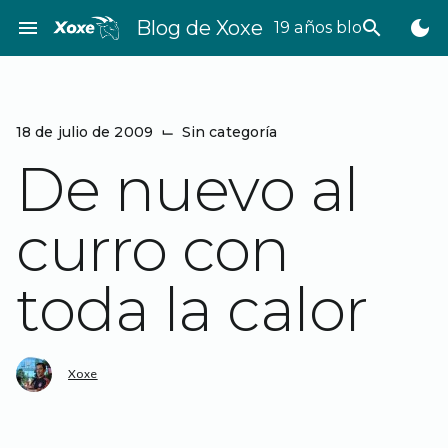
Saltar
menu
Blog de Xoxe
search
dark_mode
19 años bloggeando
al
contenido
18 de julio de 2009
⌙
Sin categoría
De nuevo al
curro con
toda la calor
Xoxe