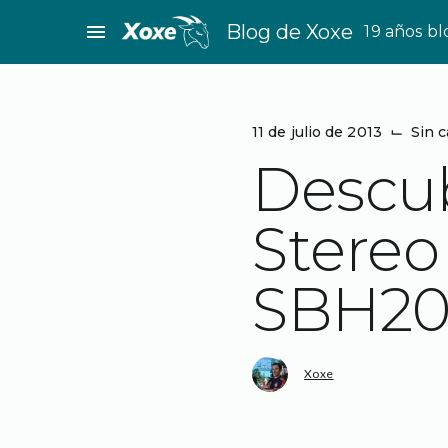
Saltar
menu
Blog de Xoxe
19 años b
al
contenido
11 de julio de 2013
⌙
Sin c
Descub
Stereo
SBH20
Xoxe