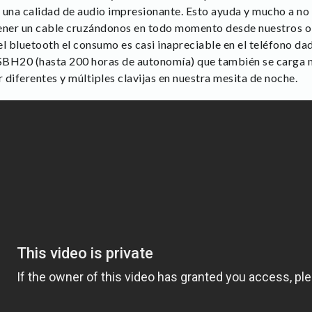
 una calidad de audio impresionante. Esto ayuda y mucho a no
 tener un cable cruzándonos en todo momento desde nuestros o
 el bluetooth el consumo es casi inapreciable en el teléfono d
l SBH20 (hasta 200 horas de autonomía) que también se carga
diferentes y múltiples clavijas en nuestra mesita de noche.