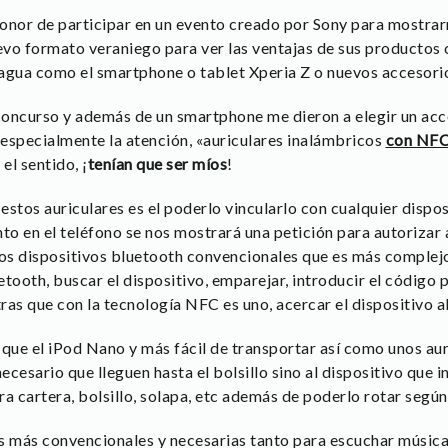
onor de participar en un evento creado por Sony para mostrarn
vo formato veraniego para ver las ventajas de sus productos 
l agua como el smartphone o tablet Xperia Z o nuevos accesori
 concurso y además de un smartphone me dieron a elegir un ac
especialmente la atención, «auriculares inalámbricos
con NF
el sentido, ¡
tenían que ser míos
!
estos auriculares es el poderlo vincularlo con cualquier dispo
o en el teléfono se nos mostrará una petición para autorizar a
los dispositivos bluetooth convencionales que es más complej
tooth, buscar el dispositivo, emparejar, introducir el código po
as que con la tecnología NFC es uno, acercar el dispositivo al
ue el iPod Nano y más fácil de transportar así como unos au
cesario que lleguen hasta el bolsillo sino al dispositivo que i
tra cartera, bolsillo, solapa, etc además de poderlo rotar segú
las más convencionales y necesarias tanto para escuchar músic