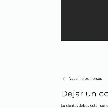
chevron_left
Nace Helps Horses
Dejar un c
Lo siento, debes estar
con