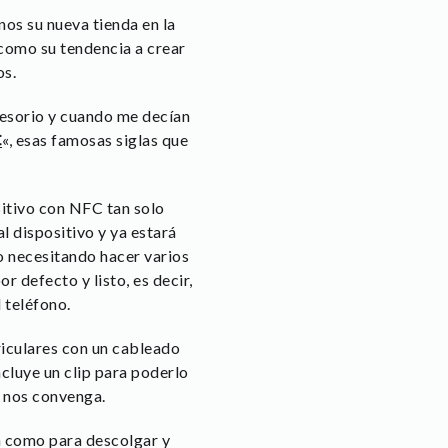
os su nueva tienda en la
como su tendencia a crear
os.
cesorio y cuando me decían
C
«, esas famosas siglas que
sitivo con NFC tan solo
l dispositivo y ya estará
o necesitando hacer varios
r defecto y listo, es decir,
 teléfono.
riculares con un cableado
ncluye un clip para poderlo
n nos convenga.
a como para descolgar y