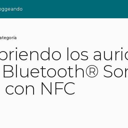
loggeando
ategoría
riendo los auri
 Bluetooth® So
 con NFC