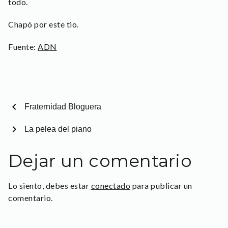
todo.
Chapó por este tio.
Fuente:
ADN
chevron_left
Fraternidad Bloguera
chevron_right
La pelea del piano
Dejar un comentario
Lo siento, debes estar
conectado
para publicar un
comentario.