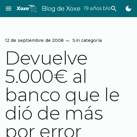
Saltar
menu
Blog de Xoxe
search
dark_mode
19 años bloggeando
al
contenido
12 de septiembre de 2008
⌙
Sin categoría
Devuelve
5.000€ al
banco que le
dió de más
por error