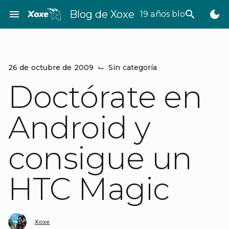
Saltar
menu
Blog de Xoxe
search
dark_mode
19 años bloggeando
al
contenido
26 de octubre de 2009
⌙
Sin categoría
Doctórate en
Android y
consigue un
HTC Magic
Xoxe