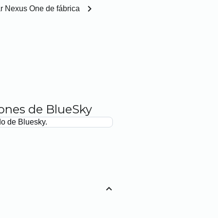
chevron_right
r Nexus One de fábrica
iones de BlueSky
do de Bluesky.
expand_less