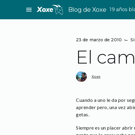
Saltar
menu
Blog de Xoxe
19 años b
al
contenido
23 de marzo de 2010
⌙
Si
El cam
Xoxe
Cuando a uno le da por seg
aprender pero, una vez abi
getas.
Siempre es un placer abrir
gente que lo aproveche par