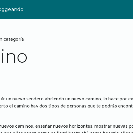
loggeando
n categoría
ino
uir un nuevo sendero abriendo un nuevo camino, lo hace por ex
erto el camino hay dos tipos de personas que te podrás encontr
 nuevos caminos, enseñar nuevos horizontes, mostrar nuevas p
a que ellos sepan como se llegó hasta ahí, como hacerlo ellos