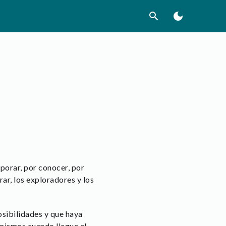
search
dark_mode
porar, por conocer, por
ar, los exploradores y los
osibilidades y que haya
 mismos cuando llegue el