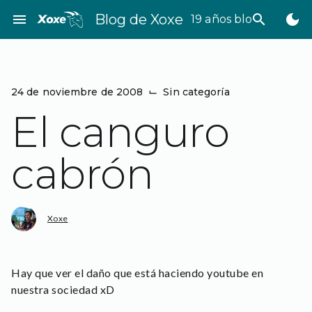
Saltar
menu
Blog de Xoxe
search
dark_mode
19 años bloggeando
al
contenido
24 de noviembre de 2008
⌙
Sin categoría
El canguro
cabrón
Xoxe
Hay que ver el daño que está haciendo youtube en
nuestra sociedad xD