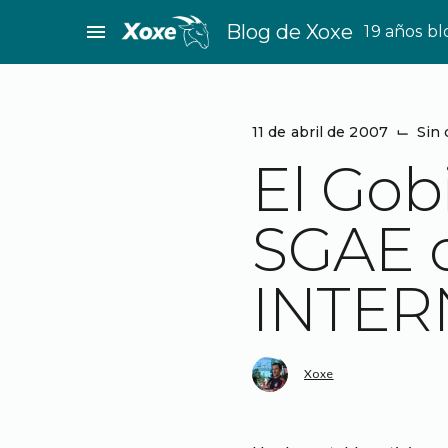
Saltar
menu
Blog de Xoxe
19 años b
al
contenido
11 de abril de 2007
⌙
Sin 
El Gob
SGAE 
INTER
Xoxe