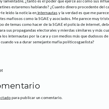
y lamentable, ¿tanto es el poder que ejerce así como sus influ
etines estaremos hablando? ¿Cuanto dinero procedente del ca
e leido la noticia en
internautas
y la verdad es que me parec
tes mafiosos como la SGAE y asociados. Me parece muy triste
ipo de temas como hacer de la SGAE el policía de internet, deb
ara sus propagandas electorales y mierdas similares y más cu
a los internautas por la cara y con medios más que dudosos de
 cuando va a durar semejante mafia políticosgaelista?
et
omentario
ectado
para publicar un comentario.