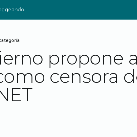
loggeando
categoría
ierno propone a
como censora d
NET