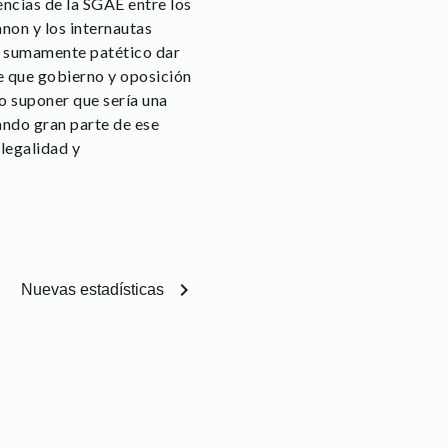
encias de la SGAE entre los
non y los internautas
e sumamente patético dar
 que gobierno y oposición
o suponer que sería una
ando gran parte de ese
 legalidad y
chevron_right
Nuevas estadísticas