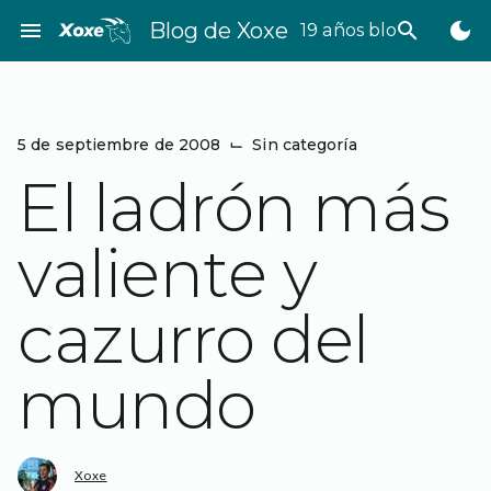
Saltar
menu
Blog de Xoxe
search
dark_mode
19 años bloggeando
al
contenido
5 de septiembre de 2008
⌙
Sin categoría
El ladrón más
valiente y
cazurro del
mundo
Xoxe