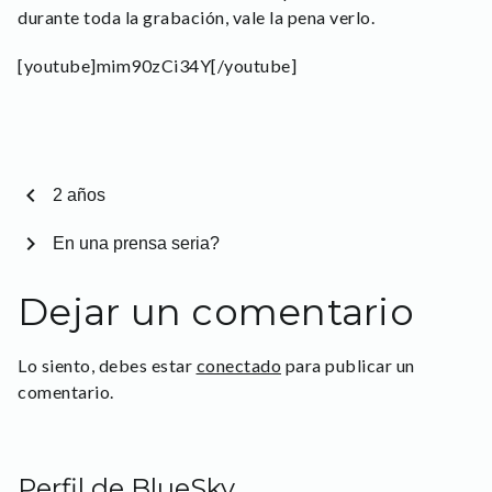
durante toda la grabación, vale la pena verlo.
[youtube]mim90zCi34Y[/youtube]
chevron_left
2 años
chevron_right
En una prensa seria?
Dejar un comentario
Lo siento, debes estar
conectado
para publicar un
comentario.
Perfil de BlueSky