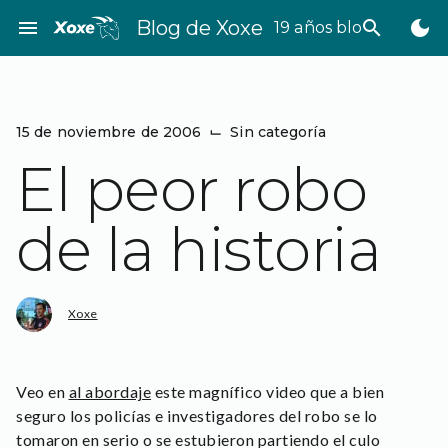
Saltar
menu
Blog de Xoxe
search
dark_mode
19 años bloggeando
al
contenido
15 de noviembre de 2006
⌙
Sin categoría
El peor robo
de la historia
Xoxe
Veo en
al abordaje
este magnífico video que a bien
seguro los policías e investigadores del robo se lo
tomaron en serio o se estubieron partiendo el culo