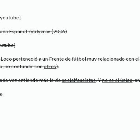
youtube]
moña Español «Volverá» (2006)
utube]
l Loco
perteneció a un
Frente
de fútbol muy relacionado con e
a, no confundir con
otros
).
Cada vez entiendo más lo de
socialfascistas
. Y
no es el único
, a
ca