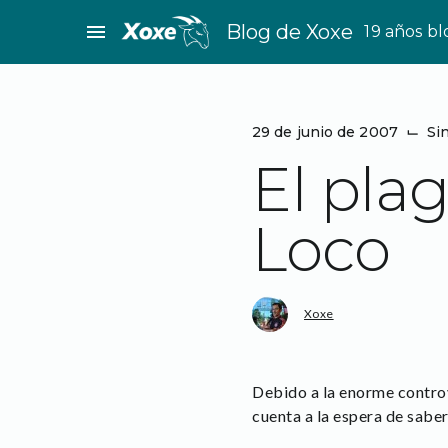
Saltar
menu
Blog de Xoxe
19 años b
al
contenido
29 de junio de 2007
⌙
Si
El plag
Loco
Xoxe
Debido a la enorme controv
cuenta a la espera de saber