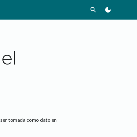
search
dark_mode
el
e ser tomada como dato en