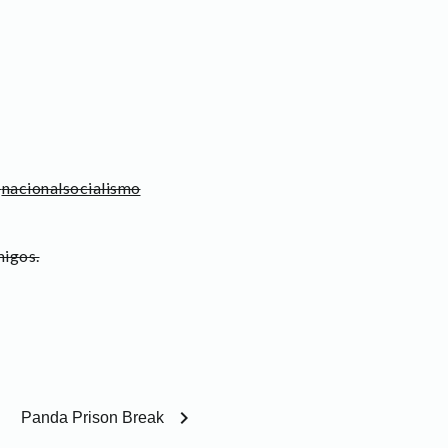
l
nacionalsocialismo
migos.
chevron_right
Panda Prison Break