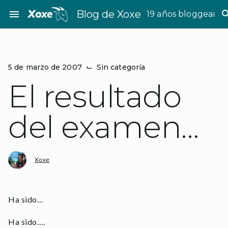
Saltar
menu
Blog de Xoxe
sea
19 años bloggeand
al
contenido
5 de marzo de 2007
⌙
Sin categoría
El resultado
del examen…
Xoxe
Ha sido…
Ha sido….