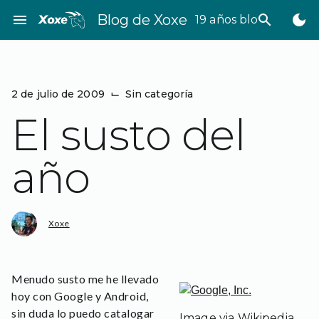
Saltar
menu
Blog de Xoxe
search
dark_mode
19 años bloggeando
al
contenido
2 de julio de 2009
⌙
Sin categoría
El susto del
año
Xoxe
Menudo susto me he llevado
hoy con Google y Android,
sin duda lo puedo catalogar
Image via Wikipedia