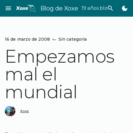
Saltar
menu
Blog de Xoxe
search
dark_mode
19 años bloggeando
al
contenido
16 de marzo de 2008
⌙
Sin categoría
Empezamos
mal el
mundial
Xoxe