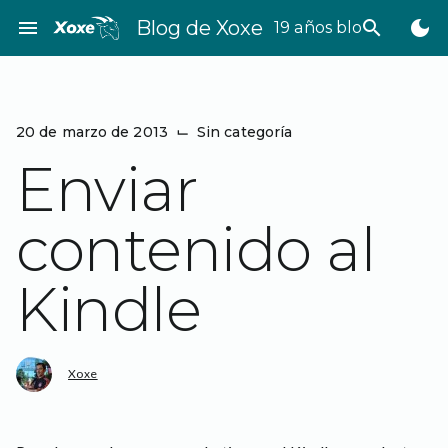
Saltar
menu
Blog de Xoxe
search
dark_mode
19 años bloggeando
al
contenido
20 de marzo de 2013
⌙
Sin categoría
Enviar
contenido al
Kindle
Xoxe