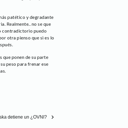
 más patético y degradante
ia. Realmente.. no se que
o contradictorio puedo
por otra pienso que si es lo
espués.
as que ponen de su parte
 su peso para frenar ese
as.
chevron_right
aska detiene un ¿OVNI?