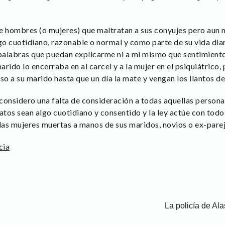
 de hombres (o mujeres) que maltratan a sus conyujes pero aun
o cuotidiano, razonable o normal y como parte de su vida diar
 palabras que puedan explicarme ni a mi mismo que sentimient
arido lo encerraba en al carcel y a la mujer en el psiquiátrico, 
so a su marido hasta que un día la mate y vengan los llantos d
 considero una falta de consideración a todas aquellas person
atos sean algo cuotidiano y consentido y la ley actúe con todo
 las mujeres muertas a manos de sus maridos, novios o ex-parej
cia
La policía de Al