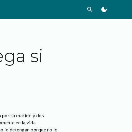
search
dark_mode
ga si
a por su marido y dos
amente en la vida
no lo detengan porque no lo