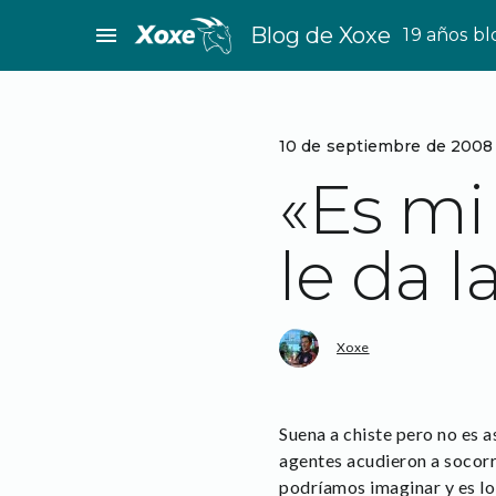
Saltar
menu
Blog de Xoxe
19 años b
al
contenido
10 de septiembre de 2008
«Es mi
le da l
Xoxe
Suena a chiste pero no es 
agentes acudieron a socorr
podríamos imaginar y es lo 