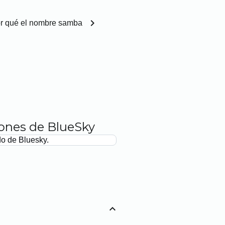
chevron_right
r qué el nombre samba
iones de BlueSky
do de Bluesky.
expand_less