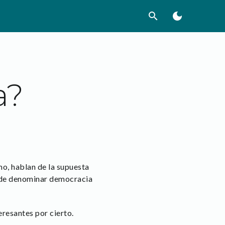
search
dark_mode
a?
o, hablan de la supuesta
uede denominar democracia
resantes por cierto.