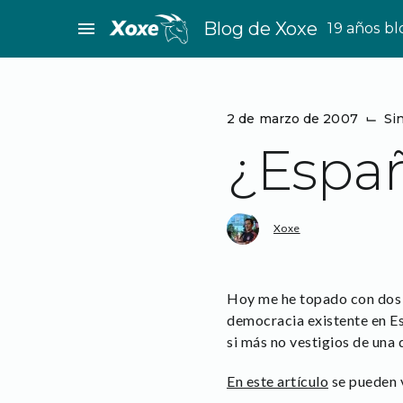
Saltar
menu
Blog de Xoxe
19 años b
al
contenido
2 de marzo de 2007
⌙
Si
¿Espa
Xoxe
Hoy me he topado con dos a
democracia existente en Es
si más no vestigios de una 
En este artículo
se pueden v