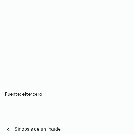
Fuente:
eltercero
chevron_left
Sinopsis de un fraude