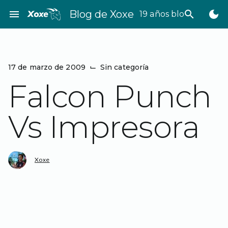
Saltar
menu
Blog de Xoxe
search
dark_mode
19 años bloggeando
al
contenido
17 de marzo de 2009
⌙
Sin categoría
Falcon Punch
Vs Impresora
Xoxe