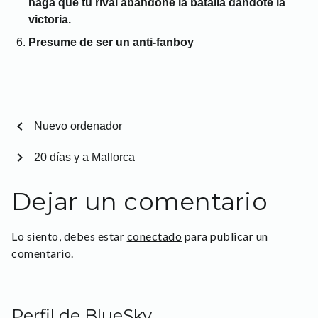
haga que tu rival abandone la batalla dándote la
victoria.
Presume de ser un anti-fanboy
chevron_left
Nuevo ordenador
chevron_right
20 días y a Mallorca
Dejar un comentario
Lo siento, debes estar
conectado
para publicar un
comentario.
Perfil de BlueSky