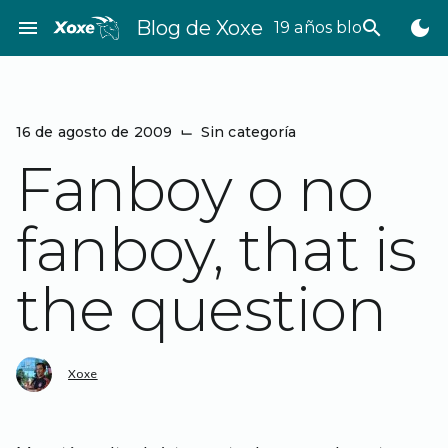
Saltar
menu
Blog de Xoxe
search
dark_mode
19 años bloggeando
al
contenido
16 de agosto de 2009
⌙
Sin categoría
Fanboy o no
fanboy, that is
the question
Xoxe