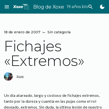
Saltar
menu
Blog de Xoxe
search
dark_mode
19 años bloggeando
al
contenido
18 de enero de 2007
⌙
Sin categoría
Fichajes
«Extremos»
Xoxe
Un día atareado, largo y costoso de fichajes extremos,
tanto por la dureza y cuantía en las pujas como el rol
deseado, extremos. Sin duda, la última lesión de nuestro